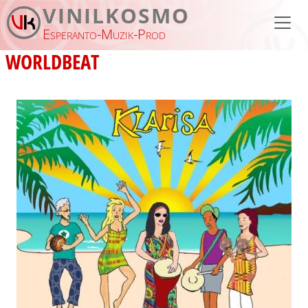
Aller au contenu principal
VINILKOSMO
Esperanto-Muzik-Prod
WORLDBEAT