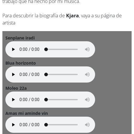
trabajo que ha hecho por mi música.
Para descubrir la biografía de
Kjara
, vaya a su página de
artista
Senplane iradi
Blua horizonto
Moleo 22a
Amas mi aminde vin