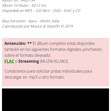
Álbum ref.: VKKD134
Álbum 10 títulos - 43:12 mn
Disponible en MP3 – 320 Kb/s - OGG - FLAC y CD
Blua horizonto
- Kjara – Rimini, Italia
Coproducido por Musica di Seta/FEI © 2019
Antención: **
El álbum completo estás disponibe
también en los siguientes formatos digitales, pinchando
sobre el formato deseado:
FLAC
o
Streaming
(MUZIK-KLUBO).
Contáctenos para solicitar pistas individuales para
descargar en mp3 u otro formato.