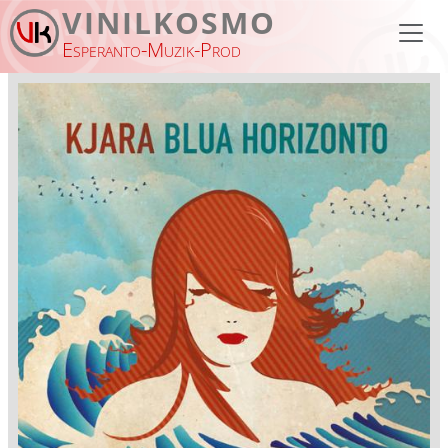
Pasar al contenido principal
VINILKOSMO
Esperanto-Muzik-Prod