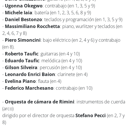
-
Ugonna Okegwo
: contrabajo (en 1, 3, 5 y 9)
-
Michele Iaia
: batería (en 1, 2, 3, 5, 6, 8 y 9)
-
Daniel Bestonzo
: teclados y programación (en 1, 3, 5 y 9)
-
Massimiliano Rocchetta
: piano, wurlitzer y teclados (en
2, 4, 6, 7 y 8)
-
Piero Simoncini
: bajo eléctrico (en 2, 4 y 6) y contrabajo
(en 8).
-
Roberto Taufic
: guitarras (en 4 y 10)
-
Eduardo Taufic
: melódica (en 4 y 10)
-
Gilson Silveira
: percusión (en 4 y 10)
-
Leonardo Enrici Baion
: clarinete (en 4)
-
Evelina Piano
: flauta (en 4)
-
Federico Marchesano
: contrabajo (en 10)
-
Orquesta de cámara de Rimini
: instrumentos de cuerda
(arco)
dirigido por el director de orquesta
Stefano Pecci
(en 2, 7 y
8)