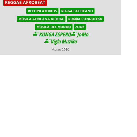
REGGAE AFROBEAT
RECOPILATORIOS
REGGAE AFRICANO
MÚSICA AFRICANA ACTUAL
RUMBA CONGOLESA
MÚSICA DEL MUNDO
ZOUK
KONGA ESPERO
JoMo
Vigla Muziko
Marzo 2010