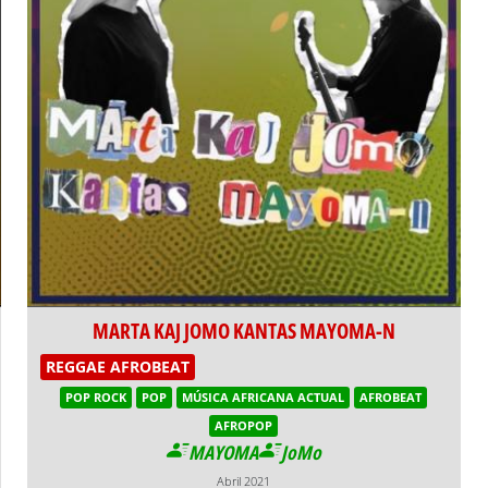
MARTA KAJ JOMO KANTAS MAYOMA-N
REGGAE AFROBEAT
POP ROCK
POP
MÚSICA AFRICANA ACTUAL
AFROBEAT
AFROPOP
MAYOMA
JoMo
Abril 2021