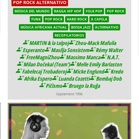
POP ROCK ALTERNATIVO
MÚSICA DEL MUNDO
RAGGA HIP HOP
FOLK POP
POP ROCK
FUNK
POP ROCK
HARD ROCK
A CAPELA
MÚSICA AFRICANA ACTUAL
BOSSA JAZZ
ALTERNATIVO
RECOPILATORIOS
MARTIN & la talpoj
Zhou-Mack Mafuila
Esperanto
Masilja Sonsistem
Rémy Walter
FreeMagniZhou
Massimo Manca
N.A.T.
Milan Dočekal (Team')
Melle Emily Barlaston
Fabelecaj Trobadoroj
Micke Englund
Kredo
Afrika Espero
Luanda Cozetti
Bombaj Dob
Piĉismo
Bruego la Ruĝa
Septiembre 1996