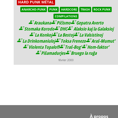
HARD PUNK MÉTAL
ANARCHO-PUNK
PUNK
HARDCORE
TRASH
ROCK PUNK
COMPILATIONS
Araukana
Piĉismo
Gepatra Averto
Stomaka Korodo
DHC
Alaksio kaj la Galaksioj
La Konkoj
La Bestoj
La Valsistinoj
La Drinkomaniuloj
Toksa Frenezo
Araŝ-Mumut'
Violenta Topaloff
Traŝ-Bog'
Hom-faktor'
Piŝamadurjes
Bruego la ruĝa
février 2000
Footer
À propos