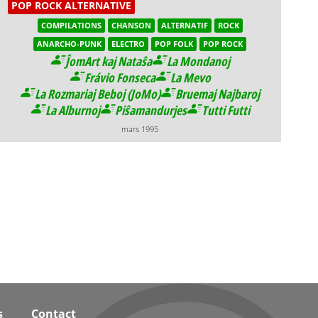
POP ROCK ALTERNATIVE
COMPILATIONS
CHANSON
ALTERNATIF
ROCK
ANARCHO-PUNK
ELECTRO
POP FOLK
POP ROCK
ĴomArt kaj Nataŝa
La Mondanoj
Frávio Fonseca
La Mevo
La Rozmariaj Beboj (JoMo)
Bruemaj Najbaroj
La Alburnoj
Piŝamandurjes
Tutti Futti
mars 1995
s
Contact