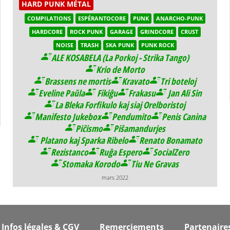
HARD PUNK MÉTAL
COMPILATIONS
ESPÉRANTOCORE
PUNK
ANARCHO-PUNK
HARDCORE
ROCK PUNK
GARAGE
GRINDCORE
CRUST
NOISE
TRASH
SKA PUNK
PUNK ROCK
ALE KOSABELA (La Porkoj - Strika Tango)
Krio de Morto
Brassens ne mortis
Kravato
Tri boteloj
Eveline Paŭla
Fikiĝu
Frakasu
Jan Ali Sin
La Bleka Forfikulo kaj siaj Orelboristoj
Manifesto Jukebox
Pendumito
Penis Canina
Piĉismo
Piŝamandurjes
Platano kaj Sparka Ribelo
Renato Bonamato
Rezistanco
Ruĝa Espero
SocialZero
Stomaka Korodo
Tiu Ne Gravas
mars 2022
Infos légales & CGV
Remerciements
Partenaire