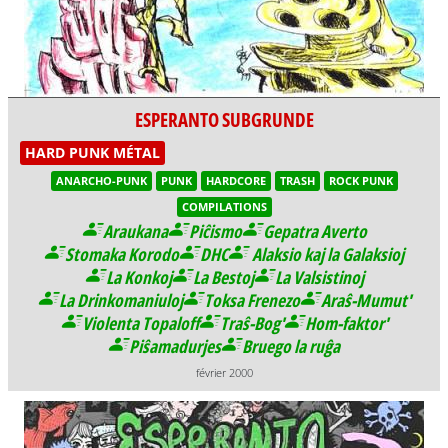
ESPERANTO SUBGRUNDE
HARD PUNK MÉTAL
ANARCHO-PUNK
PUNK
HARDCORE
TRASH
ROCK PUNK
COMPILATIONS
Araukana
Piĉismo
Gepatra Averto
Stomaka Korodo
DHC
Alaksio kaj la Galaksioj
La Konkoj
La Bestoj
La Valsistinoj
La Drinkomaniuloj
Toksa Frenezo
Araŝ-Mumut'
Violenta Topaloff
Traŝ-Bog'
Hom-faktor'
Piŝamadurjes
Bruego la ruĝa
février 2000