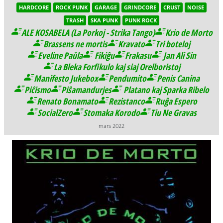
HARDCORE
ROCK PUNK
GARAGE
GRINDCORE
CRUST
NOISE
TRASH
SKA PUNK
PUNK ROCK
ALE KOSABELA (La Porkoj - Strika Tango)
Krio de Morto
Brassens ne mortis
Kravato
Tri boteloj
Eveline Paŭla
Fikiĝu
Frakasu
Jan Ali Sin
La Bleka Forfikulo kaj siaj Orelboristoj
Manifesto Jukebox
Pendumito
Penis Canina
Piĉismo
Piŝamandurjes
Platano kaj Sparka Ribelo
Renato Bonamato
Rezistanco
Ruĝa Espero
SocialZero
Stomaka Korodo
Tiu Ne Gravas
mars 2022