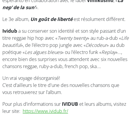
espéranto en collaboration avec le label
Vinilkosmo
, «
La
nep’ de la sun’
».
Le 3e album,
Un goût de liberté
est résolument différent.
Ividub
a su conserver son identité et son style passant d’un
titre reggae hip hop avec «
Twenty twenty
» au rub-a-dub «
Life
beautiful
», de l’électro pop jungle avec «
Décodeur
» au dub
poétique «
Les algues bleues
» ou l’électro funk «
Replay
»...,
encore bien des surprises vous attendent avec six nouvelles
chansons reggae, ruby-a-dub, french pop, ska….
Un vrai voyage désorganisé!
C’est d’ailleurs le titre d'une des nouvelles chansons que
vous retrouverez sur l’album.
Pour plus d’informations sur
IVIDUB
et leurs albums, visitez
leur site:
https://www.ividub.fr/