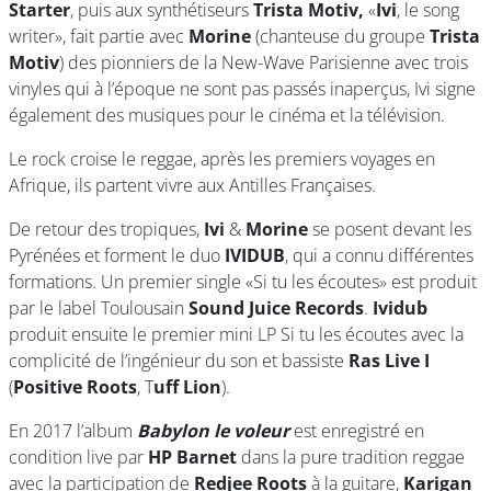
Starter
, puis aux synthétiseurs
Trista Motiv,
«
Ivi
, le song
writer», fait partie avec
Morine
(chanteuse du groupe
Trista
Motiv
) des pionniers de la New-Wave Parisienne avec trois
vinyles qui à l’époque ne sont pas passés inaperçus, Ivi signe
également des musiques pour le cinéma et la télévision.
Le rock croise le reggae, après les premiers voyages en
Afrique, ils partent vivre aux Antilles Françaises.
De retour des tropiques,
Ivi
&
Morine
se posent devant les
Pyrénées et forment le duo
IVIDUB
, qui a connu différentes
formations. Un premier single «Si tu les écoutes» est produit
par le label Toulousain
Sound Juice Records
.
Ividub
produit ensuite le premier mini LP Si tu les écoutes avec la
complicité de l’ingénieur du son et bassiste
Ras Live I
(
Positive Roots
, T
uff Lion
).
En 2017 l’album
Babylon le voleur
est enregistré en
condition live par
HP Barnet
dans la pure tradition reggae
avec la participation de
Redjee Roots
à la guitare,
Karigan