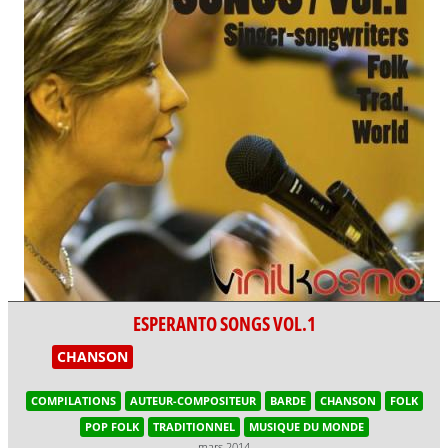
ESPERANTO SONGS VOL.1
CHANSON
COMPILATIONS
AUTEUR-COMPOSITEUR
BARDE
CHANSON
FOLK
POP FOLK
TRADITIONNEL
MUSIQUE DU MONDE
mars 2014