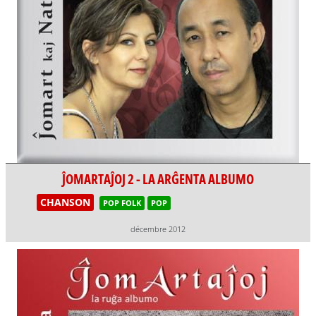
ĴOMARTAĴOJ 2 - LA ARĜENTA ALBUMO
CHANSON
POP FOLK
POP
décembre 2012