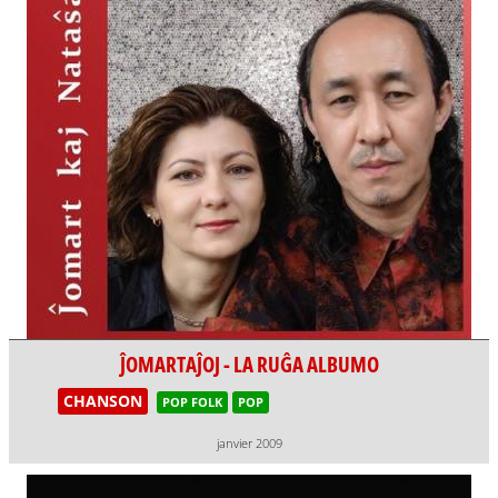
ĴOMARTAĴOJ - LA RUĜA ALBUMO
CHANSON
POP FOLK
POP
janvier 2009