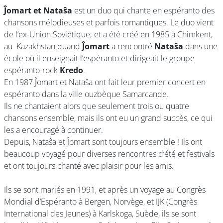
Ĵomart et Nataŝa
est un duo qui chante en espéranto des
chansons mélodieuses et parfois romantiques. Le duo vient
de l’ex-Union Soviétique; et a été créé en 1985 à Chimkent,
au Kazakhstan quand
Ĵomart
a rencontré
Nataŝa
dans une
école où il enseignait l’espéranto et dirigeait le groupe
espéranto-rock
Kredo
.
En 1987 Ĵomart et Nataŝa ont fait leur premier concert en
espéranto dans la ville ouzbèque Samarcande.
Ils ne chantaient alors que seulement trois ou quatre
chansons ensemble, mais ils ont eu un grand succès, ce qui
les a encouragé à continuer.
Depuis, Nataŝa et Ĵomart sont toujours ensemble ! Ils ont
beaucoup voyagé pour diverses rencontres d’été et festivals
et ont toujours chanté avec plaisir pour les amis.
Ils se sont mariés en 1991, et après un voyage au Congrès
Mondial d’Espéranto à Bergen, Norvège, et IJK (Congrès
International des Jeunes) à Karlskoga, Suède, ils se sont