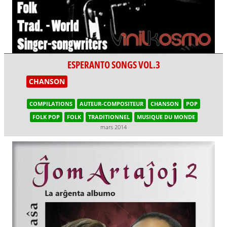
ESPERANTO SONGS VOL.3
CHANSON
COMPILATIONS
AUTEUR-COMPOSITEUR
CHANSON
POP
FOLK POP
FOLK
TRADITIONNEL
MUSIQUE DU MONDE
mars 2014