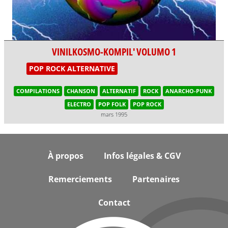
VINILKOSMO-KOMPIL' VOLUMO 1
POP ROCK ALTERNATIVE
COMPILATIONS
CHANSON
ALTERNATIF
ROCK
ANARCHO-PUNK
ELECTRO
POP FOLK
POP ROCK
mars 1995
Footer
À propos
Infos légales & CGV
Remerciements
Partenaires
Contact