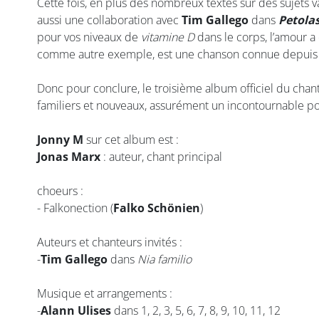
Cette fois, en plus des nombreux textes sur des sujets var
aussi une collaboration avec
Tim Gallego
dans
Petola
pour vos niveaux de
vitamine D
dans le corps, l’amour 
comme autre exemple, est une chanson connue depuis lo
Donc pour conclure, le troisième album officiel du cha
familiers et nouveaux, assurément un incontournable po
Jonny M
sur cet album est :
Jonas Marx
: auteur, chant principal
choeurs :
- Falkonection (
Falko Schönien
)
Auteurs et chanteurs invités :
-
Tim Gallego
dans
Nia familio
Musique et arrangements :
-
Alann Ulises
dans 1, 2, 3, 5, 6, 7, 8, 9, 10, 11, 12