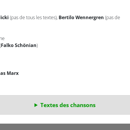
icki
(pas de tous les textes),
Bertilo Wennergren
(pas de
gne
(
Falko Schönian
)
nas Marx
Textes des chansons