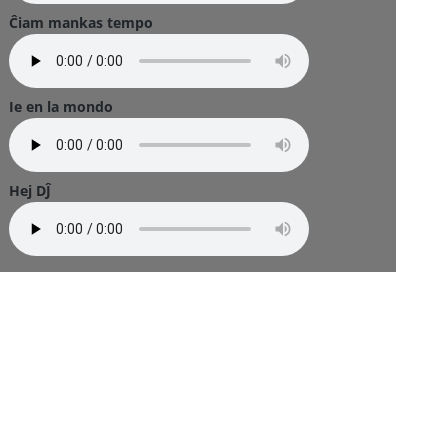
Ĉiam mankas tempo
Ie en la mondo
Hej DĴ