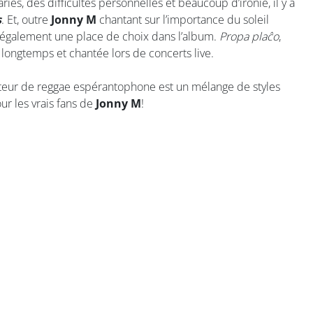
iés, des difficultés personnelles et beaucoup d’ironie, il y a
s
. Et, outre
Jonny M
chantant sur l’importance du soleil
a également une place de choix dans l’album.
Propa plaĉo
,
ngtemps et chantée lors de concerts live.
nteur de reggae espérantophone est un mélange de styles
ur les vrais fans de
Jonny M
!