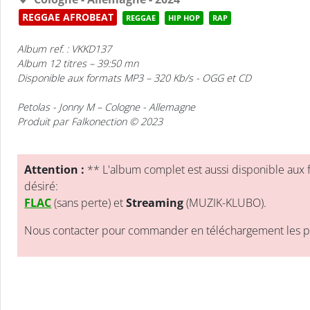
REGGAE AFROBEAT
REGGAE
HIP HOP
RAP
Album ref. : VKKD137
Album 12 titres – 39:50 mn
Disponible aux formats MP3 – 320 Kb/s - OGG et CD
Petolas
- Jonny M
– Cologne - Allemagne
Produit par Falkonection © 2023
Attention :
** L'album complet est aussi disponible aux 
désiré:
FLAC
(sans perte) et
Streaming
(MUZIK-KLUBO).
Nous contacter pour commander en téléchargement les pis