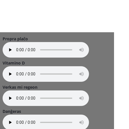
Propra plaĉo
Vitamino D
Verkas mi regeon
Danĝeras