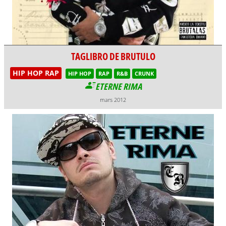
TAGLIBRO DE BRUTULO
HIP HOP RAP
HIP HOP
RAP
R&B
CRUNK
ETERNE RIMA
mars 2012