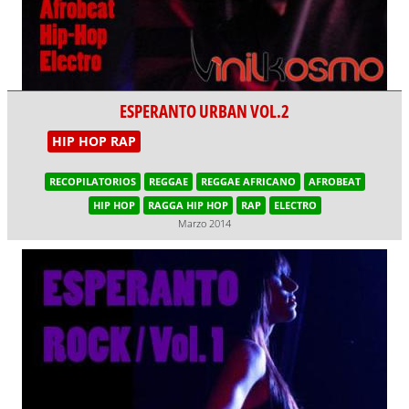
ESPERANTO URBAN VOL.2
HIP HOP RAP
RECOPILATORIOS
REGGAE
REGGAE AFRICANO
AFROBEAT
HIP HOP
RAGGA HIP HOP
RAP
ELECTRO
Marzo 2014