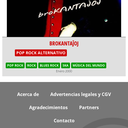
BROKANTAĴOJ
POP ROCK ALTERNATIVO
POP ROCK
ROCK
BLUES ROCK
SKA
MÚSICA DEL MUNDO
Enero 2000
Footer
Acerca de
Advertencias legales y CGV
Agradecimientos
Partners
Contacto