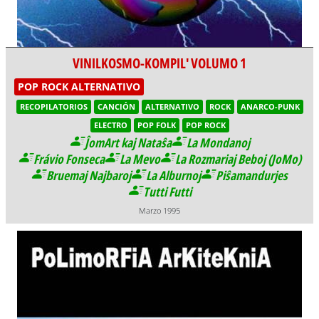
VINILKOSMO-KOMPIL' VOLUMO 1
POP ROCK ALTERNATIVO
RECOPILATORIOS
CANCIÓN
ALTERNATIVO
ROCK
ANARCO-PUNK
ELECTRO
POP FOLK
POP ROCK
ĴomArt kaj Nataŝa
La Mondanoj
Frávio Fonseca
La Mevo
La Rozmariaj Beboj (JoMo)
Bruemaj Najbaroj
La Alburnoj
Piŝamandurjes
Tutti Futti
Marzo 1995