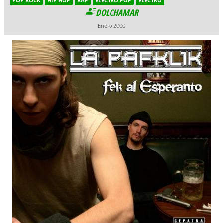
POP ROCK
HIP HOP
RAP
ELECTRO POP
ELECTRO
DOLCHAMAR
Enero 2000