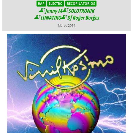
RAP
ELECTRO
RECOPILATORIOS
Jonny M
SOLOTRONIK
LUNATIKO
DĴ Roĝer Borĝes
Marzo 2014