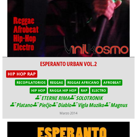
ESPERANTO URBAN VOL.2
HIP HOP RAP
RECOPILATORIOS
REGGAE
REGGAE AFRICANO
AFROBEAT
HIP HOP
RAGGA HIP HOP
RAP
ELECTRO
ETERNE RIMA
SOLOTRONIK
Platano
Pieĉjo
Diablo
Vigla Muziko
Magnus
Marzo 2014