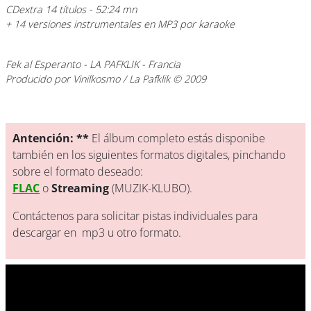
CDextra 14 títulos - 52:24 mn
+ 14 versiones instrumentales en MP3 por karaoke
Fek al Esperanto
- LA PAFKLIK - Francia
Producido por Vinilkosmo / La Pafklik © 2009
Antención: **
El álbum completo estás disponibe
también en los siguientes formatos digitales, pinchando
sobre el formato deseado:
FLAC
o
Streaming
(MUZIK-KLUBO).
Contáctenos para solicitar pistas individuales para
descargar en mp3 u otro formato.