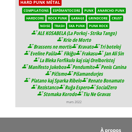
HARD PUNK MÉTAL
COMPILATIONS
ESPÉRANTOCORE
PUNK
ANARCHO-PUNK
HARDCORE
ROCK PUNK
GARAGE
GRINDCORE
CRUST
NOISE
TRASH
SKA PUNK
PUNK ROCK
ALE KOSABELA (La Porkoj - Strika Tango)
Krio de Morto
Brassens ne mortis
Kravato
Tri boteloj
Eveline Paŭla
Fikiĝu
Frakasu
Jan Ali Sin
La Bleka Forfikulo kaj siaj Orelboristoj
Manifesto Jukebox
Pendumito
Penis Canina
Piĉismo
Piŝamandurjes
Platano kaj Sparka Ribelo
Renato Bonamato
Rezistanco
Ruĝa Espero
SocialZero
Stomaka Korodo
Tiu Ne Gravas
mars 2022
Footer
À propos