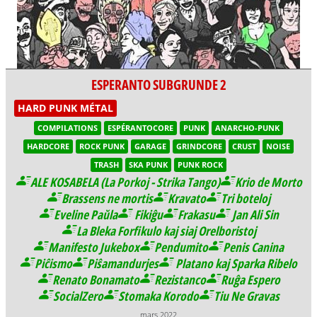
ESPERANTO SUBGRUNDE 2
HARD PUNK MÉTAL
COMPILATIONS
ESPÉRANTOCORE
PUNK
ANARCHO-PUNK
HARDCORE
ROCK PUNK
GARAGE
GRINDCORE
CRUST
NOISE
TRASH
SKA PUNK
PUNK ROCK
ALE KOSABELA (La Porkoj - Strika Tango)
Krio de Morto
Brassens ne mortis
Kravato
Tri boteloj
Eveline Paŭla
Fikiĝu
Frakasu
Jan Ali Sin
La Bleka Forfikulo kaj siaj Orelboristoj
Manifesto Jukebox
Pendumito
Penis Canina
Piĉismo
Piŝamandurjes
Platano kaj Sparka Ribelo
Renato Bonamato
Rezistanco
Ruĝa Espero
SocialZero
Stomaka Korodo
Tiu Ne Gravas
mars 2022