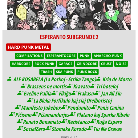
ESPERANTO SUBGRUNDE 2
HARD PUNK MÉTAL
COMPILATIONS
ESPÉRANTOCORE
PUNK
ANARCHO-PUNK
HARDCORE
ROCK PUNK
GARAGE
GRINDCORE
CRUST
NOISE
TRASH
SKA PUNK
PUNK ROCK
ALE KOSABELA (La Porkoj - Strika Tango)
Krio de Morto
Brassens ne mortis
Kravato
Tri boteloj
Eveline Paŭla
Fikiĝu
Frakasu
Jan Ali Sin
La Bleka Forfikulo kaj siaj Orelboristoj
Manifesto Jukebox
Pendumito
Penis Canina
Piĉismo
Piŝamandurjes
Platano kaj Sparka Ribelo
Renato Bonamato
Rezistanco
Ruĝa Espero
SocialZero
Stomaka Korodo
Tiu Ne Gravas
mars 2022