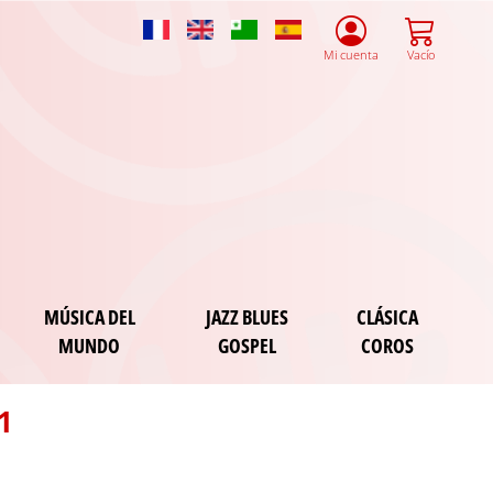
French
English
Esperanto
Spanish
Mi cuenta
Vacío
MÚSICA DEL
JAZZ BLUES
CLÁSICA
MUNDO
GOSPEL
COROS
1