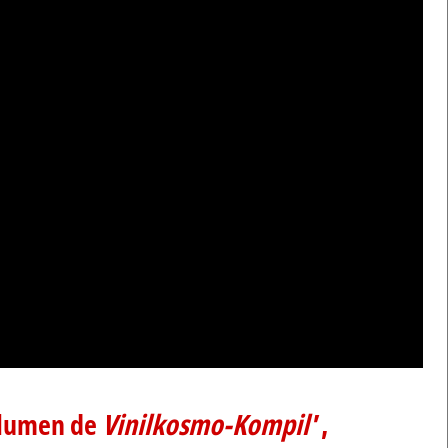
olumen de
Vinilkosmo-Kompil'
,