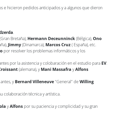
os e hicieron pedidos anticipados y a algunos que dieron
Idzerda
.
(Gran Bretaña),
Hermann Deceunninck
(Bélgica),
Ono
ña),
Jimmy
(Dinamarca),
Marcos Cruz
( España), etc.
to
por resolver los problemas informáticos y los
ntes por la asistencia y colobaración en el estudio para
EV
.
Croissant
(alemana), y
Mani Massafra
y
Alfons
antes, y
Bernard Villeneuve
"General" de
Willing
u colaboración técnica y artística.
ola
y
Alfons
por su paciencia y complicidad y su gran