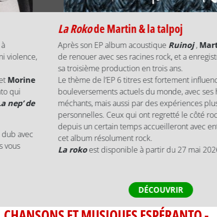
La Roko
de
Martin & la talpoj
Après son EP album acoustique
Ruinoj
,
Martin
a décidé
de renouer avec ses racines rock, et a enregistré
La Roko
,
sa troisième production en trois ans.
Le thème de l’EP 6 titres est fortement influencé par les
bouleversements actuels du monde, avec ses héros et ses
méchants, mais aussi par des expériences plus
personnelles. Ceux qui ont regretté le côté rock de
Martin
depuis un certain temps accueilleront avec enthousiasme
cet album résolument rock.
La roko
est disponible à partir du 27 mai 2026.
DÉCOUVRIR
CHANSONS ET MUSIQUES ESPÉRANTO -